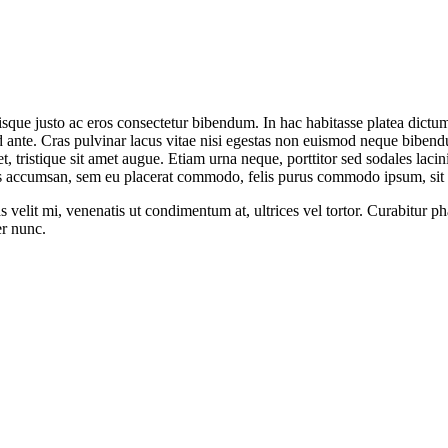
isque justo ac eros consectetur bibendum. In hac habitasse platea dictum
s id ante. Cras pulvinar lacus vitae nisi egestas non euismod neque biben
et, tristique sit amet augue. Etiam urna neque, porttitor sed sodales laci
s accumsan, sem eu placerat commodo, felis purus commodo ipsum, sit am
velit mi, venenatis ut condimentum at, ultrices vel tortor. Curabitur ph
er nunc.